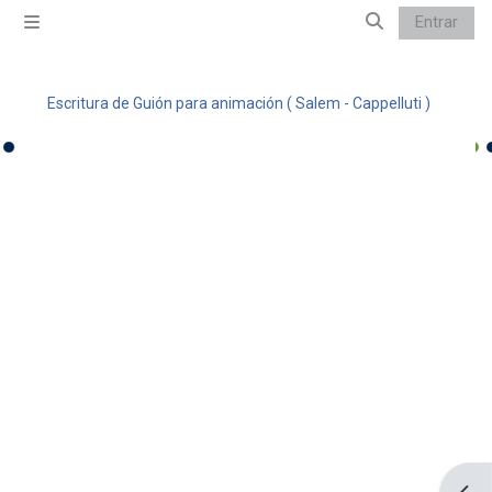
Salta al contenido principal
Entrar
Panel lateral
Selector de bú
Escritura de Guión para animación ( Salem - Cappelluti )